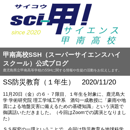
甲南高校SSH（スーパーサイエンスハイ
スクール）公式ブログ
鹿児島県立甲南高等学校のSSHに関する情報や生徒の活動をお伝えします。
SS防災教育（１年生） 2020/11/20
11月20日（金）の６・７限目、１年生を対象に、鹿児島大
学 学術研究院 理工学域工学系 酒匂一成教授に「豪雨や地
震による地盤災害に備えるための基礎知識」という演題で
御講話いただきました。（今回はZoomでの講演となりまし
た）
ＳＳ探究の一環ということで、今回は防災教育を地球科学