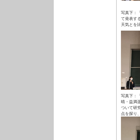
写真下：
て発表す
天気とを
写真下：
晴・益満
ついて研
点を探り