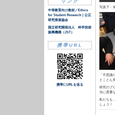
リンク
写真下：
中等教育向け教材／Ethics
for Student Research | 公正
研究推進協会
国立研究開発法人 科学技術
振興機構（JST）
携帯URL
「不思議
とことん
携帯にURLを送る
研究のプ
当に貴重
私たちも
しょう！