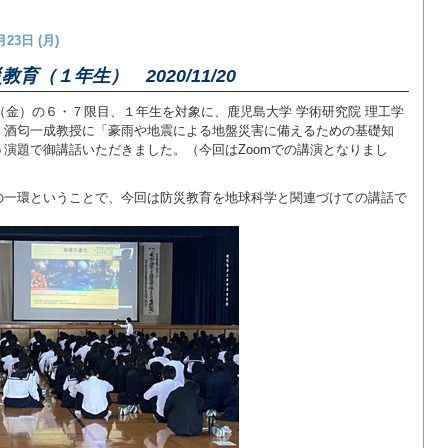
月23日 (月)
教育（１年生） 2020/11/20
日（金）の６・７限目、１年生を対象に、鹿児島大学 学術研究院 理工学
 酒匂一成教授に「豪雨や地震による地盤災害に備えるための基礎知
う演題で御講話いただきました。（今回はZoomでの講演となりまし
の一環ということで、今回は防災教育を地球科学と関連づけての講話で