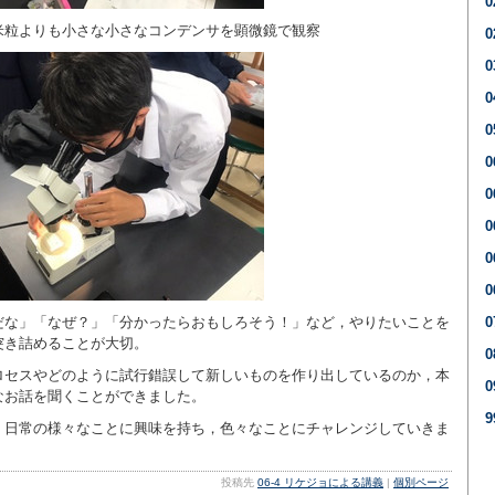
米粒よりも小さな小さなコンデンサを顕微鏡で観察
0
だな」「なぜ？」「分かったらおもしろそう！」など，やりたいことを
突き詰めることが大切。
ロセスやどのように試行錯誤して新しいものを作り出しているのか，本
なお話を聞くことができました。
，日常の様々なことに興味を持ち，色々なことにチャレンジしていきま
投稿先
06-4 リケジョによる講義
|
個別ページ