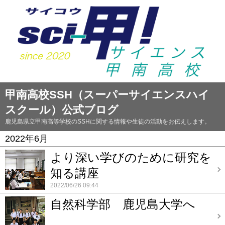
甲南高校SSH（スーパーサイエンスハイ
スクール）公式ブログ
鹿児島県立甲南高等学校のSSHに関する情報や生徒の活動をお伝えします。
2022年6月
より深い学びのために研究を
知る講座
2022/06/26 09:44
自然科学部 鹿児島大学へ